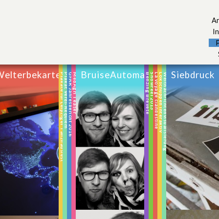
An
In
Welterbekarte
BruiseAutomat
Siebdruck
Plakate für Leipziger Tanzhausfest
Plakat Verdi-Requiem
GFAR Jahresbericht 2016
MedAgri Teaser
Benzing Brevete
Showreel 2013
La voyage clandestine
Lokschuppen interaktiv
Welt­nachrichten­visualisierung