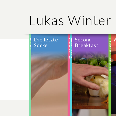
Lukas Winter
Die letzte
Second
Dry Lives
I am Everybody
Bruchstücke ’45
5-Sekunden-Animationen
Socke
Breakfast