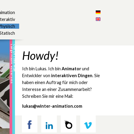
imation
teraktiv
Physisch
Statisch
Lange Haare, kurzer Sinn
Out Of Time Man
Howdy!
Ich bin Lukas. Ich bin
Animator
und
Entwickler von
interaktiven Dingen
. Sie
haben einen Auftrag für mich oder
Interesse an einer Zusammenarbeit?
Schreiben Sie mir eine Mail:
lukas@winter-animation.com